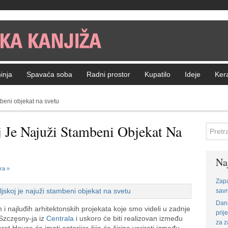
inja
Spavaća soba
Radni prostor
Kupatilo
Ideje
Ker
mbeni objekat na svetu
j Je Najuži Stambeni Objekat Na
Na
ra »
Zapa
sav
Dana
 i najluđih arhitektonskih projekata koje smo videli u zadnje
prij
Szczęsny-ja iz
Centrala
i uskoro će biti realizovan između
za z