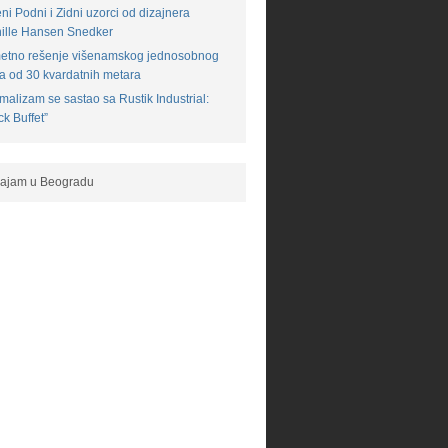
ni Podni i Zidni uzorci od dizajnera
ille Hansen Snedker
etno rešenje višenamskog jednosobnog
a od 30 kvardatnih metara
malizam se sastao sa Rustik Industrial:
ck Buffet”