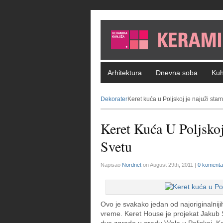
Arhitektura
Dnevna soba
Kuh
Dekorater
Keret kuća u Poljskoj je najuži sta
Keret Kuća U Poljsko
Svetu
Napisao
Nordnet
on August 29th, 2011 |
0 komenta
Ovo je svakako jedan od najoriginalnijih
vreme. Keret House je projekat Jakub 