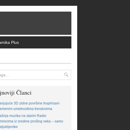
amika Plus
jnoviji Članci
njujuće 3D zidne površine Inspirisani
remenim umetnostima trendovima
šnja muzika na starim Radio
emnicima iz sredine prošlog veka – samo
aljubljenike