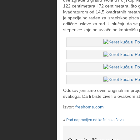
dve zgrade u gradu Wola u Poljskoj. Ker
122 centimetara i 72 centimetara, što
kvadraturom od 14,5 kvadratnih metara,
je specijalno rađen za izraelskog pisca
odlične uslove za rad. U slučaju da se
stepenice koje se uvlače se kontrolišu
Oduševljeni smo ovim originalnim proj
svakoga. Da li biste živeli u ovakvom
Izvor:
freshome.com
«
Pod napravljen od kožnih kaiševa