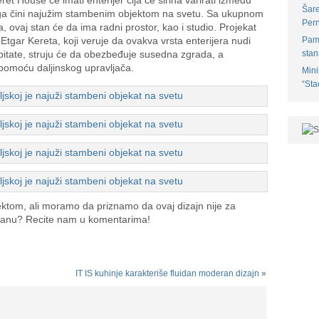
et House će imati enterijer čija će širina varirati između
Šare
 ga čini najužim stambenim objektom na svetu. Sa ukupnom
Pern
 ovaj stan će da ima radni prostor, kao i studio. Projekat
 Etgar Kereta, koji veruje da ovakva vrsta enterijera nudi
Pam
 pitate, struju će da obezbeđuje susedna zgrada, a
stan
 pomoću daljinskog upravljača.
Mini
“Sta
ektom, ali moramo da priznamo da ovaj dizajn nije za
 stanu? Recite nam u komentarima!
IT IS kuhinje karakteriše fluidan moderan dizajn
»